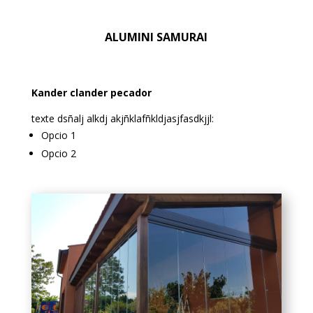
ALUMINI SAMURAI
Kander clander pecador
texte dsñalj alkdj akjñklafñkldjasjfasdkjjl:
Opcio 1
Opcio 2