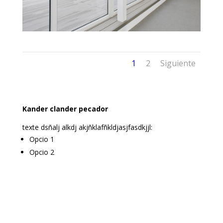
1
2
Siguiente
Kander clander pecador
texte dsñalj alkdj akjñklafñkldjasjfasdkjjl:
Opcio 1
Opcio 2